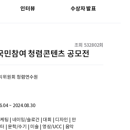
문세웅
획기적인 변화를 이루기를.
인터뷰
수상자 발표
092
여러분들의 도전을 응원합니다
원태영
화이팅
조회
532802
회
회 국민참여 청렴콘텐츠 공모전
이태이
.
박혜진
좋은 정보 많이 주세요, 감사합니다!
익위원회 청렴연수원
김태린
열심히 해봅시다!!
이재헌
파이팅!
6.04 ~ 2024.08.30
조현기
안녕하세요. 잘 부탁드립니다. 열심히 하겠습니다. 많은 관심 부탁드립니다.
케팅 | 네이밍/슬로건 | 대회 | 디자인 | 만
 | 문학/수기 | 미술 | 영상/UCC | 음악