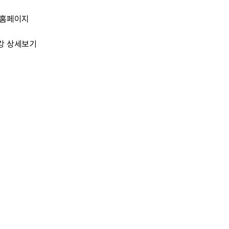
전임준
공모전 많이 참여하게 해 주세요~
 홈페이지
이윤호
힘내세요
강 상세보기
문세웅
획기적인 변화를 이루기를.
092
여러분들의 도전을 응원합니다