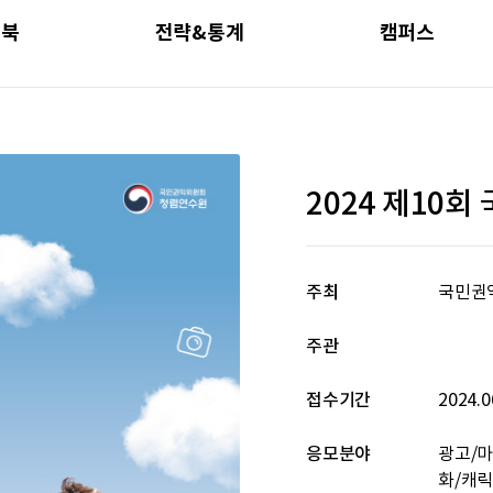
드북
전략&통계
캠퍼스
2024 제10
주최
국민권
주관
접수기간
2024.0
응모분야
광고/마
화/캐릭터