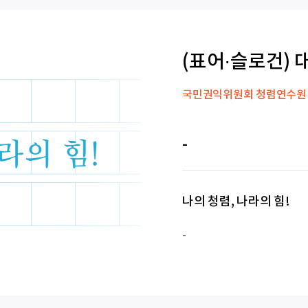
(표어·슬로건) 
국민권익위원회 청렴연수원
-
나의 청렴, 나라의 힘!
-