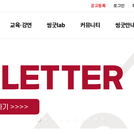
공고등록
로그인
교육·강연
씽굿lab
커뮤니티
씽굿안