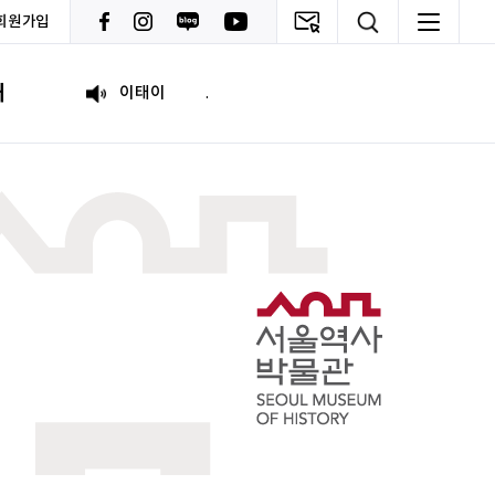
회원가입
원태영
화이팅
내
이태이
.
박혜진
좋은 정보 많이 주세요, 감사합니다!
김태린
열심히 해봅시다!!
이재헌
파이팅!
조현기
안녕하세요. 잘 부탁드립니다. 열심히 하겠습니다. 많은 관심 부탁드립니다.
전임준
공모전 많이 참여하게 해 주세요~
이윤호
힘내세요