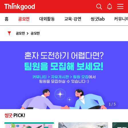
홈
공모전
대외활동
교육·강연
씽굿lab
커뮤니
공모전
공모전
1
/
5
씽굿
PICK!