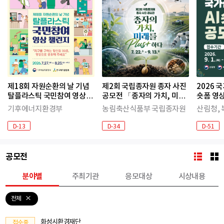
제18회 자원순환의 날 기념
제2회 국립종자원 종자 사진
2026 
탈플라스틱 국민참여 영상 챌
공모전 「종자의 가치, 미래
숏폼 영
린지
를 Plus「+」하다」
기후에너지환경부
농림축산식품부 국립종자원
산림청,
림복지
D-13
D-34
D-51
공모전
분야별
주최기관
응모대상
시상내용
전체
화성시환경재단
접수중