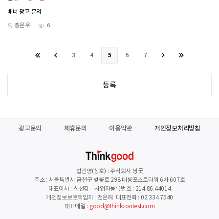
배너 광고 문의
홍은우
6
3
4
5
6
7
등록
광고문의
제휴문의
이용약관
개인정보처리방침
법인명(상호) : 주식회사 씽굿
주소 : 서울특별시 금천구 벚꽃로 298 대륭포스트타워 6차 607호
대표이사 : 신선경 사업자등록번호 : 214.86.44014
개인정보보호책임자 : 전은혜 대표전화 : 02.334.7540
대표메일 :
good@thinkcontest.com