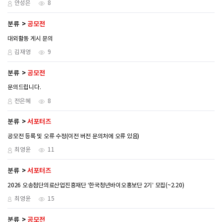
안성은
8
분류
공모전
대외활동 게시 문의
김재영
9
분류
공모전
문의드립니다.
전은혜
8
분류
서포터즈
공모전 등록 및 오류 수정(이전 버전 문의처에 오류 있음)
최영윤
11
분류
서포터즈
2026 오송첨단의료산업진흥재단 ‘한국청년바이오홍보단 2기’ 모집(~2.20)
최영윤
15
분류
공모전