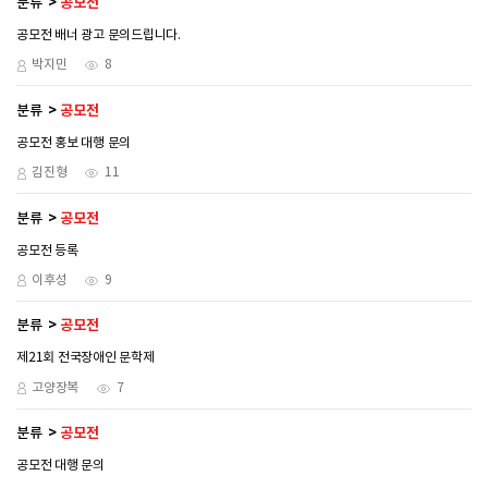
분류
공모전
공모전 배너 광고 문의드립니다.
박지민
8
분류
공모전
공모전 홍보 대행 문의
김진형
11
분류
공모전
공모전 등록
이후성
9
분류
공모전
제21회 전국장애인 문학제
고양장복
7
분류
공모전
공모전 대행 문의