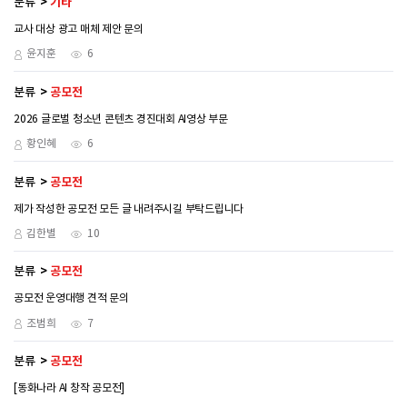
분류
기타
교사 대상 광고 매체 제안 문의
윤지훈
6
분류
공모전
2026 글로벌 청소년 콘텐츠 경진대회 AI영상 부문
황인혜
6
분류
공모전
제가 작성한 공모전 모든 글 내려주시길 부탁드립니다
김한별
10
분류
공모전
공모전 운영대행 견적 문의
조범희
7
분류
공모전
[동화나라 AI 창작 공모전]