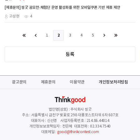
[제휴문의] 씽굿 공모전·체험단 운영 활성화를 위한 모바일쿠폰 기반 제휴 제안
고성현
4
1
2
3
4
5
등록
광고문의
제휴문의
이용약관
개인정보처리방침
법인명(상호) : 주식회사 씽굿
주소 : 서울특별시 금천구 벚꽃로 298 대륭포스트타워 6차 607호
대표이사 : 신선경 사업자등록번호 : 214.86.44014
개인정보보호책임자 : 전은혜 대표전화 : 02.334.7540
대표메일 :
good@thinkcontest.com