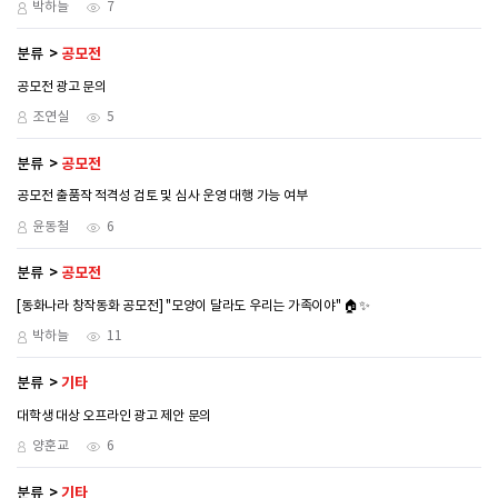
박하늘
7
분류
공모전
공모전 광고 문의
조연실
5
분류
공모전
공모전 출품작 적격성 검토 및 심사 운영 대행 가능 여부
윤동철
6
분류
공모전
[동화나라 창작동화 공모전] "모양이 달라도 우리는 가족이야" 🏠✨
박하늘
11
분류
기타
대학생 대상 오프라인 광고 제안 문의
양훈교
6
분류
기타