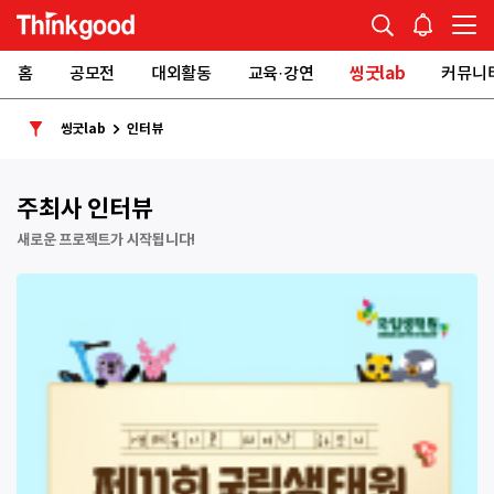
홈
공모전
대외활동
교육·강연
씽굿lab
커뮤니
씽굿lab
인터뷰
주최사 인터뷰
새로운 프로젝트가 시작됩니다!