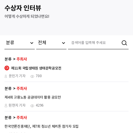
수상자 인터뷰
어떻게 수상하게 되었냐면요!
분류
주최사
제11회 국립생태원 생태문학공모전
윤민기 기자
700
분류
주최사
제4회 고용노동 공공데이터 활용 공모전
원현지 기자
4296
분류
주최사
한국언론진흥재단, 제7회 청소년 체커톤 참가자 모집