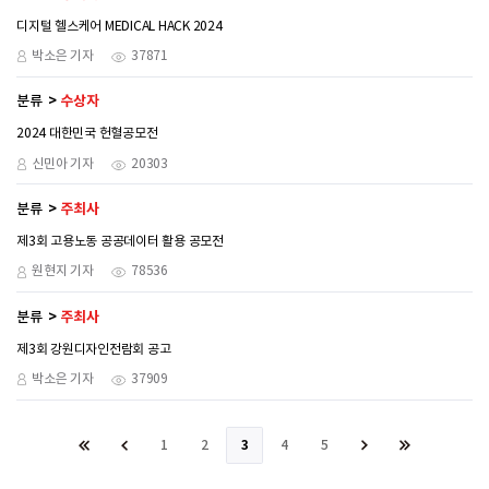
디지털 헬스케어 MEDICAL HACK 2024
박소은 기자
37871
분류
수상자
2024 대한민국 헌혈공모전
신민아 기자
20303
분류
주최사
제3회 고용노동 공공데이터 활용 공모전
원현지 기자
78536
분류
주최사
제3회 강원디자인전람회 공고
박소은 기자
37909
1
2
3
4
5