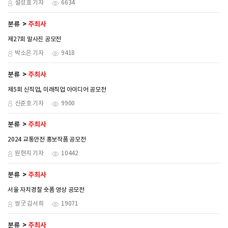
설성효 기자
6634
분류
주최사
제27회 말사진 공모전
박소은 기자
9418
분류
주최사
제5회 신직업, 미래직업 아이디어 공모전
신준호 기자
9900
분류
주최사
2024 교통안전 홍보작품 공모전
원현지 기자
10442
분류
주최사
서울 자치경찰 숏폼 영상 공모전
씽굿 김서희
19071
분류
주최사