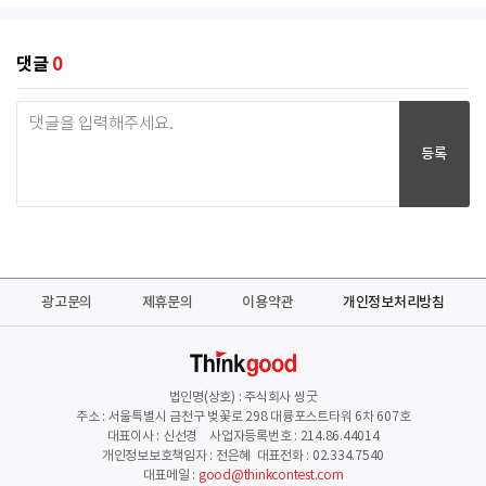
댓글
0
등록
광고문의
제휴문의
이용약관
개인정보처리방침
법인명(상호) : 주식회사 씽굿
주소 : 서울특별시 금천구 벚꽃로 298 대륭포스트타워 6차 607호
대표이사 : 신선경 사업자등록번호 : 214.86.44014
개인정보보호책임자 : 전은혜 대표전화 : 02.334.7540
대표메일 :
good@thinkcontest.com