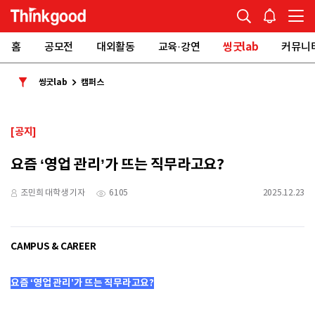
홈
공모전
대외활동
교육·강연
씽굿lab
커뮤니
씽굿lab
캠퍼스
[공지]
요즘 ‘영업 관리’가 뜨는 직무라고요?
조민희 대학생 기자
6105
2025.12.23
CAMPUS & CAREER
요즘 ‘영업 관리’가 뜨는 직무라고요?