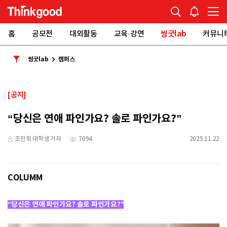
홈
공모전
대외활동
교육·강연
씽굿lab
커뮤니
씽굿lab
캠퍼스
[공지]
“당신은 연애 파인가요? 솔로 파인가요?”
조민희 대학생 기자
7094
2025.11.22
COLUMM
“당신은 연애 파인가요? 솔로 파인가요?”