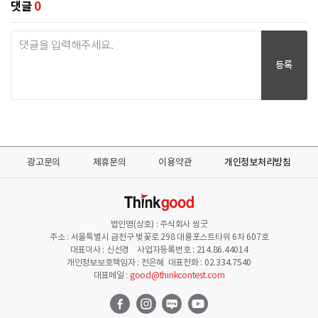
댓글
0
등록
광고문의
제휴문의
이용약관
개인정보처리방침
법인명(상호) : 주식회사 씽굿
주소 : 서울특별시 금천구 벚꽃로 298 대륭포스트타워 6차 607호
대표이사 : 신선경 사업자등록번호 : 214.86.44014
개인정보보호책임자 : 전은혜 대표전화 : 02.334.7540
대표메일 :
good@thinkcontest.com