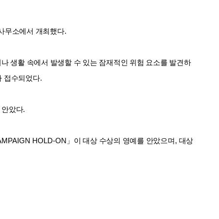
김태린
열심히 해봅시다!!
사무소에서 개최했다
.
이재헌
파이팅!
조현기
안녕하세요. 잘 부탁드립니다. 열심히 하겠습니다. 많은 관심 부탁드립니다.
나 생활 속에서 발생할 수 있는 잠재적인 위험 요소를 발견하
가 접수되었다
.
전임준
공모전 많이 참여하게 해 주세요~
 안았다
.
AMPAIGN HOLD-ON
」
이 대상 수상의 영예를 안았으며
,
대상