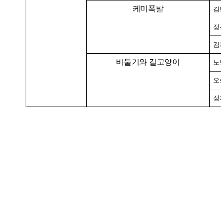
케미폭발
김
정
김
비둘기와 길고양이
노
오
정