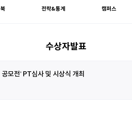
드북
전략&통계
캠퍼스
수상자발표
 공모전’ PT심사 및 시상식 개최