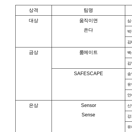
상격
팀명
대상
움직이면
심
쏜다
박
김
금상
룸메이트
백
김
SAFESCAPE
송
유
안
은상
Sensor
신
Sense
강
유