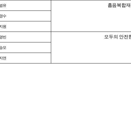
흡음복합재
범유
경수
지원
모두의 안전한
영빈
승모
지연