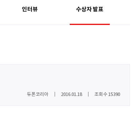
조현기
안녕하세요. 잘 부탁드립니다. 열심히 하겠습니다. 많은 관심 부탁드립니다.
인터뷰
수상자 발표
전임준
공모전 많이 참여하게 해 주세요~
psy110108
씽굿 씽긋
조은덕
.
이윤기
화이팅
원태영
화이팅
듀폰코리아
2016.01.18
조회수 15390
이태이
.
박혜진
좋은 정보 많이 주세요, 감사합니다!