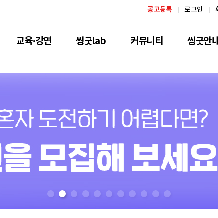
공고등록
로그인
교육·강연
씽굿lab
커뮤니티
씽굿안