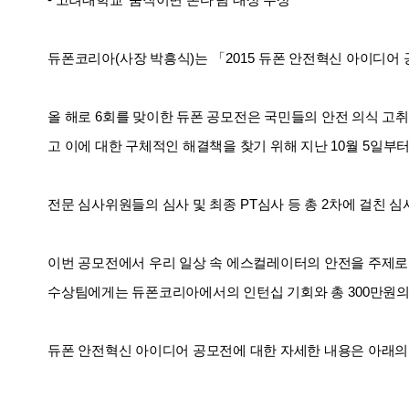
- 고려대학교
‘
움직이면 쏜다
’
팀 대상 수상
듀
폰코리아
(
사장 박흥식
)
는
「
2015
듀폰 안전혁신 아이디어 
올 해로
6
회를 맞이한 듀폰 공모전은 국민들의 안전 의식 고취
고 이에 대한 구체적인 해결책을 찾기 위해 지난
10
월
5
일부
전문 심사위원들의 심사 및 최종
PT
심사 등 총
2
차에 걸친 심
이번 공모전에서 우리 일상 속 에스컬레이터의 안전을 주제
수상팀에게는 듀폰코리아에서의 인턴십 기회와 총
300
만원의
듀폰 안전혁신 아이디어 공모전에 대한 자세한 내용은 아래의