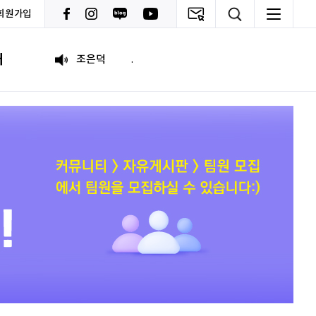
회원가입
psy110108
씽굿 씽긋
내
조은덕
.
이윤기
화이팅
원태영
화이팅
이태이
.
박혜진
좋은 정보 많이 주세요, 감사합니다!
김태린
열심히 해봅시다!!
이재헌
파이팅!