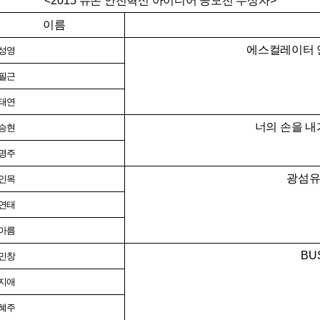
<2015
듀폰 안전혁신 아이디어 공모전 수상자
>
이름
에스컬레이터
성영
필근
태연
너의 손을 내
승현
명주
광섬유
인목
연태
아름
BU
민창
지애
혜주