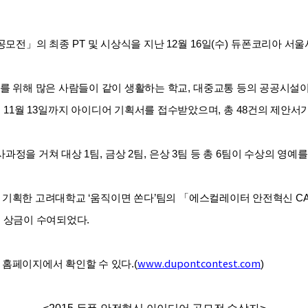
공모전
」
의 최종
PT
및 시상식을 지난
12
월
16
일
(
수
)
듀폰코리아 서울
를 위해 많은 사람들이 같이 생활하는 학교
,
대중교통 등의 공공시설이
터
11
월
13
일까지 아이디어 기획서를 접수받았으며
,
총
48
건의 제안서
사과정을 거쳐 대상
1
팀
,
금상
2
팀
,
은상
3
팀 등 총
6
팀이 수상의 영예를
로 기획한 고려대학교
‘
움직이면 쏜다
’
팀의
「
에스컬레이터 안전혁신
C
 상금이 수여되었다
.
 홈페이지에서 확인할 수 있다
.(
www.dupontcontest.com
)