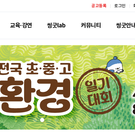
공고등록
로그인
교육·강연
씽굿lab
커뮤니티
씽굿안