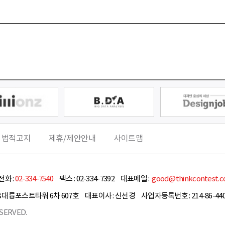
 법적고지
제휴/제안안내
사이트맵
화 :
02-334-7540
팩스 :
02-334-7392
대표메일 :
good@thinkcontest.
8 대륭포스트타워 6차 607호
대표이사 :
신선경
사업자등록번호 : 214-86-440
SERVED.