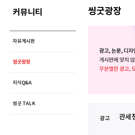
씽굿광장
커뮤니티
자유게시판
씽굿광장
지식Q&A
씽굿 TALK
관세청
광고