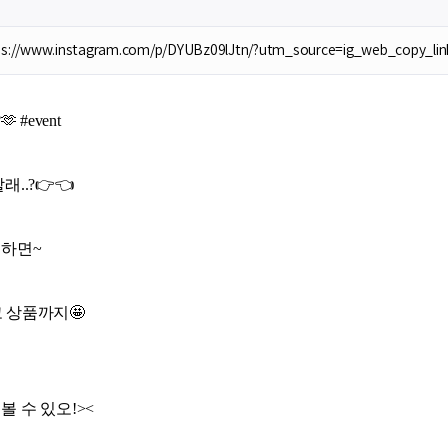
ps://www.instagram.com/p/DYUBz09lJtn/?utm_source=ig_web_copy_l
 #event
래..?👉👈
 하면~
 상품까지🤩
볼 수 있오!><