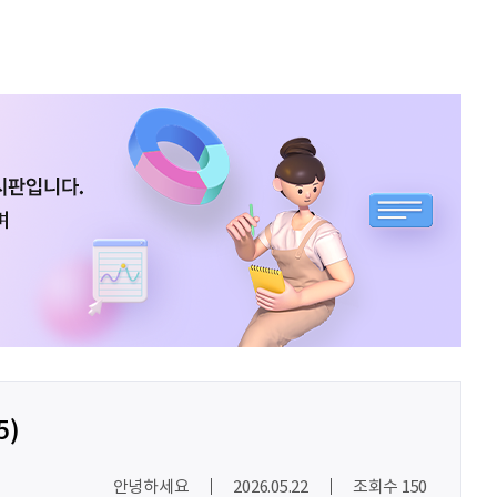
김태영
응원합니다. 모두들 다 같이 화이팅입니다.
박상현
아자아자
092
여러분들의 도전을 응원합니다
이민주
내일의 당신이 오늘의 당신보다 낫길!
이채원
광고대상
최온유
노력은 해봐야지
이지현
화이틍
5)
이현경
예술은 삶이자 죽음의 역사다.
안녕하세요
2026.05.22
조회수 150