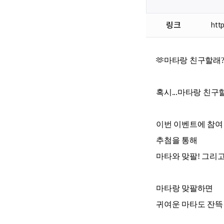
링크
htt
🫶마타랑 친구할래?🫶
혹시...마타랑 친구할
이번 이벤트에 참여
추첨을 통해
마타와 맞팔! 그리고
마타랑 맞팔하면
귀여운 마타도 잔뜩 