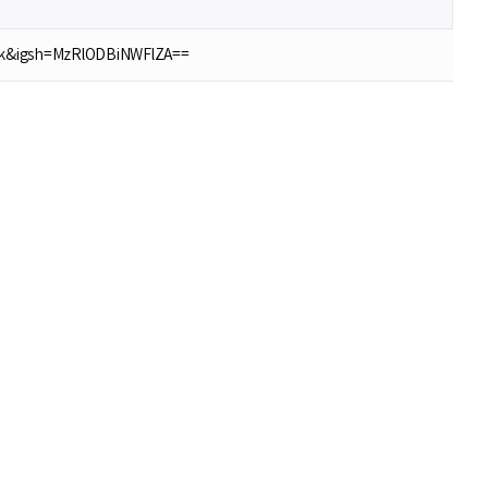
홍성현
강원지역 스타트업을 지원하고 있습니다. 화이팅!
ink&igsh=MzRlODBiNWFlZA==
전미선
함께의 힘이 더 커지길 기원합니다 :&#41;
김태영
응원합니다. 모두들 다 같이 화이팅입니다.
박상현
아자아자