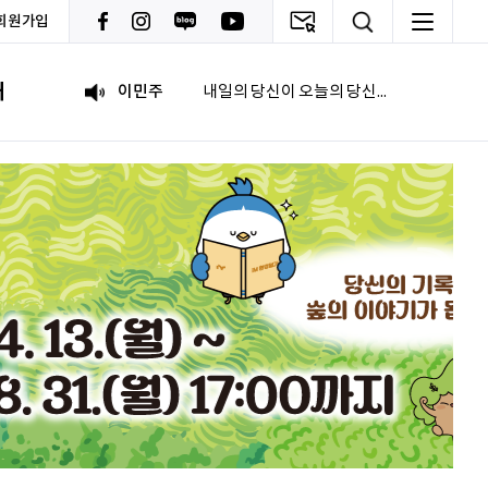
회원가입
092
여러분들의 도전을 응원합니다
내
이민주
내일의 당신이 오늘의 당신보다 낫길!
이채원
광고대상
최온유
노력은 해봐야지
이지현
화이틍
이현경
예술은 삶이자 죽음의 역사다.
홍성현
강원지역 스타트업을 지원하고 있습니다. 화이팅!
전미선
함께의 힘이 더 커지길 기원합니다 :&#41;