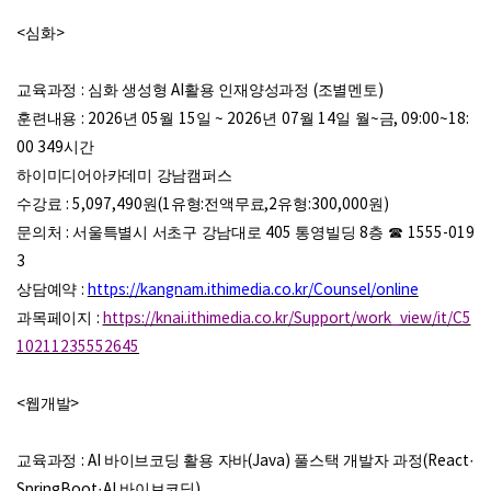
<
심화
>
교육과정
:
심화 생성형
AI
활용 인재양성과정
(
조별멘토
)
훈련내용
: 2026
년
05
월
15
일
~ 2026
년
07
월
14
일 월
~
금
, 09:00~18:
00 349
시간
하이미디어아카데미 강남캠퍼스
수강료
: 5,097,490
원
(1
유형
:
전액무료
,2
유형
:300,000
원
)
문의처
:
서울특별시 서초구 강남대로
405
통영빌딩
8
층
☎
1555-019
3
상담예약
:
https://kangnam.ithimedia.co.kr/Counsel/online
과목페이지
:
https://knai.ithimedia.co.kr/Support/work_view/it/C5
10211235552645
<
웹개발
>
교육과정
: AI
바이브코딩 활용 자바
(Java)
풀스택 개발자 과정
(React·
SpringBoot·AI
바이브코딩
)