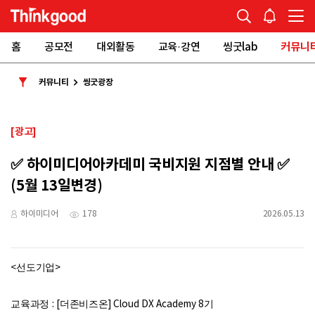
홈
공모전
대외활동
교육·강연
씽굿lab
커뮤니
커뮤니티
씽굿광장
[광고]
✅ 하이미디어아카데미 국비지원 지점별 안내 ✅
(5월 13일변경)
하이미디어
178
2026.05.13
<
선도기업
>
교육과정
: [
더존비즈온
] Cloud DX Academy 8
기