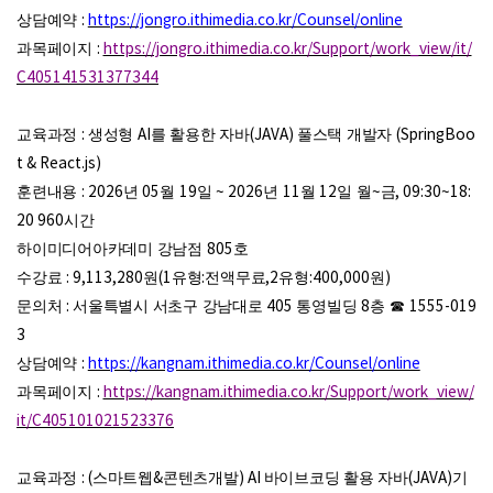
상담예약
:
https://jongro.ithimedia.co.kr/Counsel/online
과목페이지
:
https://jongro.ithimedia.co.kr/Support/work_view/it/
C405141531377344
교육과정
:
생성형
AI
를 활용한 자바
(JAVA)
풀스택 개발자
(SpringBoo
t & React.js)
훈련내용
: 2026
년
05
월
19
일
~ 2026
년
11
월
12
일 월
~
금
, 09:30~18:
20 960
시간
하이미디어아카데미 강남점
805
호
수강료
: 9,113,280
원
(1
유형
:
전액무료
,2
유형
:400,000
원
)
문의처
:
서울특별시 서초구 강남대로
405
통영빌딩
8
층
☎
1555-019
3
상담예약
:
https://kangnam.ithimedia.co.kr/Counsel/online
과목페이지
:
https://kangnam.ithimedia.co.kr/Support/work_view/
it/C405101021523376
교육과정
: (
스마트웹
&
콘텐츠개발
) AI
바이브코딩 활용 자바
(JAVA)
기