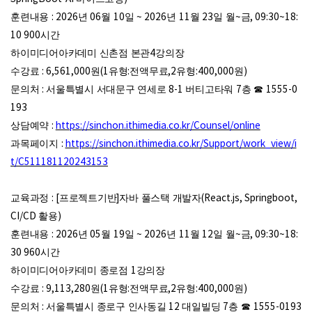
훈련내용
: 2026
년
06
월
10
일
~ 2026
년
11
월
23
일 월
~
금
, 09:30~18:
10 900
시간
하이미디어아카데미 신촌점 본관
4
강의장
수강료
: 6,561,000
원
(1
유형
:
전액무료
,2
유형
:400,000
원
)
문의처
:
서울특별시 서대문구 연세로
8-1
버티고타워
7
층
☎
1555-0
193
상담예약
:
https://sinchon.ithimedia.co.kr/Counsel/online
과목페이지
:
https://sinchon.ithimedia.co.kr/Support/work_view/i
t/C511181120243153
교육과정
: [
프로젝트기반
]
자바 풀스택 개발자
(React.js, Springboot,
CI/CD
활용
)
훈련내용
: 2026
년
05
월
19
일
~ 2026
년
11
월
12
일 월
~
금
, 09:30~18:
30 960
시간
하이미디어아카데미 종로점
1
강의장
수강료
: 9,113,280
원
(1
유형
:
전액무료
,2
유형
:400,000
원
)
문의처
:
서울특별시 종로구 인사동길
12
대일빌딩
7
층
☎
1555-0193