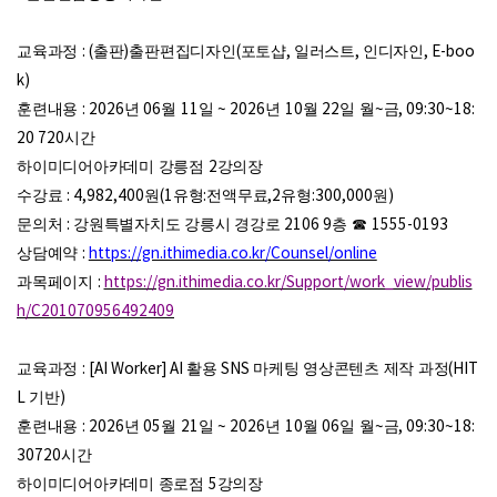
교육과정
: (
출판
)
출판편집디자인
(
포토샵
,
일러스트
,
인디자인
, E-boo
k)
훈련내용
: 2026
년
06
월
11
일
~ 2026
년
10
월
22
일 월
~
금
, 09:30~18:
20 720
시간
하이미디어아카데미 강릉점
2
강의장
수강료
: 4,982,400
원
(1
유형
:
전액무료
,2
유형
:300,000
원
)
문의처
:
강원특별자치도 강릉시 경강로
2106 9
층
☎
1555-0193
상담예약
:
https://gn.ithimedia.co.kr/Counsel/online
과목페이지
:
https://gn.ithimedia.co.kr/Support/work_view/publis
h/C201070956492409
교육과정
: [AI Worker] AI
활용
SNS
마케팅 영상콘텐츠 제작 과정
(HIT
L
기반
)
훈련내용
: 2026
년
05
월
21
일
~ 2026
년
10
월
06
일 월
~
금
, 09:30~18:
30720
시간
하이미디어아카데미 종로점
5
강의장