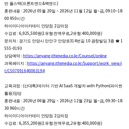
반 풀스택
(
프론트엔드
&
백엔드
)
훈련내용
: 2026
년
05
월
20
일
~ 2026
년
11
월
12
일 월
~
금
, 09:10~18:
00 950
시간
하이미디어아카데미 안양점
2
강의장
수강료
: 6,925,500
원
(1
유형
:
전액무료
,2
유형
:400,000
원
)
문의처
:
경기도 안양시 만안구 안양로
314
번길
10
광창빌딩
3
층
☎
1
555-0193
상담예약
:
https://anyang.ithimedia.co.kr/Counsel/online
과목페이지
:
https://anyang.ithimedia.co.kr/Support/work_view/i
t/C507091640063194
교육과정
: (
산대특
)
데이터 기반
AI SaaS
개발자
with Python(
파이썬
활용
)
양성
훈련내용
: 2026
년
06
월
29
일
~ 2026
년
12
월
23
일 월
~
금
, 09:30~18:
30 960
시간
하이미디어아카데미 안양점
2
강의장
수강료
: 6,355,200
원
(1
유형
:
전액무료
,2
유형
:400,000
원
)