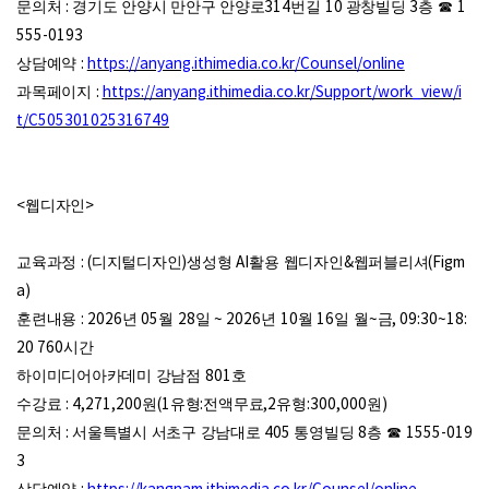
문의처
:
경기도 안양시 만안구 안양로
314
번길
10
광창빌딩
3
층
☎
1
555-0193
상담예약
:
https://anyang.ithimedia.co.kr/Counsel/online
과목페이지
:
https://anyang.ithimedia.co.kr/Support/work_view/i
t/C505301025316749
<
웹디자인
>
교육과정
: (
디지털디자인
)
생성형
AI
활용 웹디자인
&
웹퍼블리셔
(Figm
a)
훈련내용
: 2026
년
05
월
28
일
~ 2026
년
10
월
16
일 월
~
금
, 09:30~18:
20 760
시간
하이미디어아카데미 강남점
801
호
수강료
: 4,271,200
원
(1
유형
:
전액무료
,2
유형
:300,000
원
)
문의처
:
서울특별시 서초구 강남대로
405
통영빌딩
8
층
☎
1555-019
3