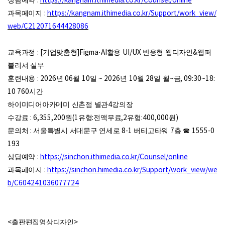
상담예약
:
https://kangnam.ithimedia.co.kr/Counsel/online
과목페이지
:
https://kangnam.ithimedia.co.kr/Support/work_view/
web/C212071644428086
교육과정
: [
기업맞춤형
]Figma·AI
활용
UI/UX
반응형 웹디자인
&
웹퍼
블리셔 실무
훈련내용
: 2026
년
06
월
10
일
~ 2026
년
10
월
28
일 월
~
금
, 09:30~18:
10 760
시간
하이미디어아카데미 신촌점 별관
4
강의장
수강료
: 6,355,200
원
(1
유형
:
전액무료
,2
유형
:400,000
원
)
문의처
:
서울특별시 서대문구 연세로
8-1
버티고타워
7
층
☎
1555-0
193
상담예약
:
https://sinchon.ithimedia.co.kr/Counsel/online
과목페이지
:
https://sinchon.himedia.co.kr/Support/work_view/we
b/C604241036077724
<
출판편집영상디자인
>