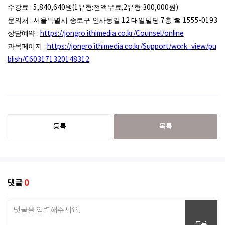
수강료
: 5,840,640
원
(1
유형
:
전액무료
,2
유형
:300,000
원
)
문의처
:
서울특별시 종로구 인사동길
12
대일빌딩
7
층
☎
1555-0193
상담예약
:
https://jongro.ithimedia.co.kr/Counsel/online
과목페이지
:
https://jongro.ithimedia.co.kr/Support/work_view/pu
blish/C603171320148312
등록
목록
댓글
0
등록