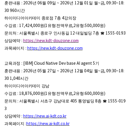
훈련내용
: 2026
년
06
월
09
일
~ 2026
년
12
월
01
일 월
~
금
, 09:30~18:
30 960
시간
하이미디어아카데미 종로점
7
층
4
강의장
수강료
: 17,424,000
원
(1
유형
:
전액무료
,2
유형
:500,000
원
)
문의처
:
서울특별시 종로구 인사동길
12
대일빌딩
7
층
☎
1555-0193
상담예약
:
https://new.kdt-douzone.com
과목페이지
:
https://new.kdt-douzone.com
교육과정
: [IBM] Cloud Native Dev base AI agent 5
기
훈련내용
: 2026
년
05
월
27
일
~ 2026
년
12
월
04
일 월
~
금
, 09:30~18:
30 1,040
시간
하이미디어아카데미 강남
수강료
: 18,876,000
원
(1
유형
:
전액무료
,2
유형
:600,000
원
)
문의처
:
서울특별시 서초구 강남대로
405
통영빌딩
8
층
☎
1555-019
3
상담예약
:
https://new.ai-kdt.co.kr
과목페이지
:
https://new.ai-kdt.co.kr