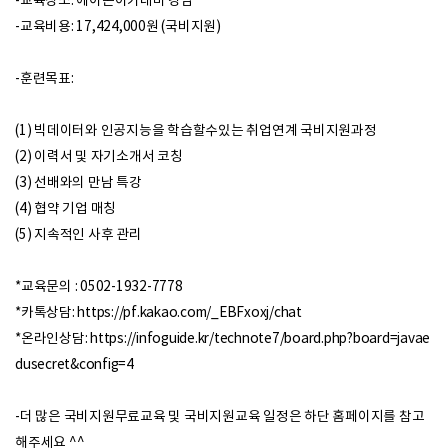
-교육장소: 에이콘아카데미 강남
-교육비용: 17,424,000원 (
국비지원
)
-훈련목표:
(1) 빅데이터와 인공지능을 학습할수있는 취업연계 국비지원과정
(2) 이력서 및 자기소개서 코칭
(3) 선배와의 만남 특강
(4) 협약 기업 매칭
(5) 지속적인 사후 관리
*교육문의 : 0502-1932-7778
*카톡상담:
https://pf.kakao.com/_EBFxoxj/chat
*온라인상담:
https://infoguide.kr/technote7/board.php?board=javae
dusecret&config=4
-더 많은
국비지원무료교육
및
국비지원교육
일정은 하단 홈페이지를 참고
해주세요 ^^