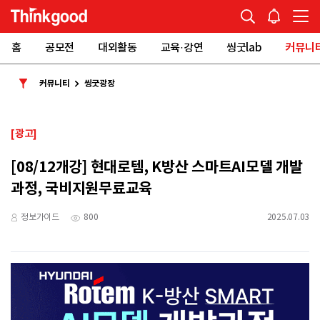
홈
공모전
대외활동
교육·강연
씽굿lab
커뮤니
커뮤니티
씽굿광장
[광고]
[08/12개강] 현대로템, K방산 스마트AI모델 개발
과정, 국비지원무료교육
정보가이드
800
2025.07.03