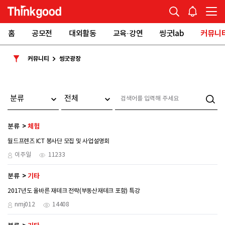
홈
공모전
대외활동
교육·강연
씽굿lab
커뮤니
커뮤니티
씽굿광장
분류
체험
월드프렌즈 ICT 봉사단 모집 및 사업설명회
이주일
11233
분류
기타
2017년도 올바른 재테크 전략(부동산재테크 포함) 특강
nmj012
14408