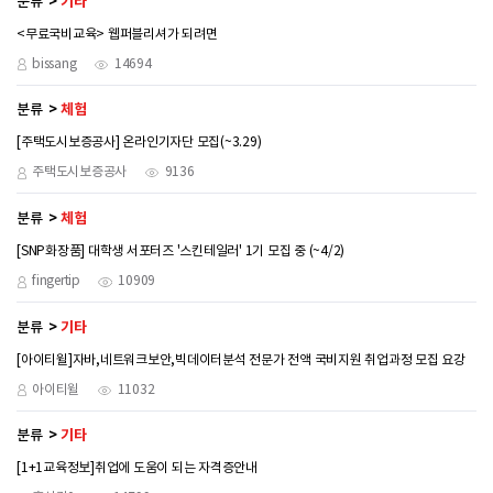
분류
기타
<무료국비교육> 웹퍼블리셔가 되려면
bissang
14694
분류
체험
[주택도시보증공사] 온라인기자단 모집(~3.29)
주택도시보증공사
9136
분류
체험
[SNP화장품] 대학생 서포터즈 '스킨테일러' 1기 모집 중 (~4/2)
fingertip
10909
분류
기타
[아이티윌]자바,네트워크보안,빅데이터분석 전문가 전액 국비지원 취업과정 모집 요강
아이티윌
11032
분류
기타
[1+1교육정보]취업에 도움이 되는 자격증안내