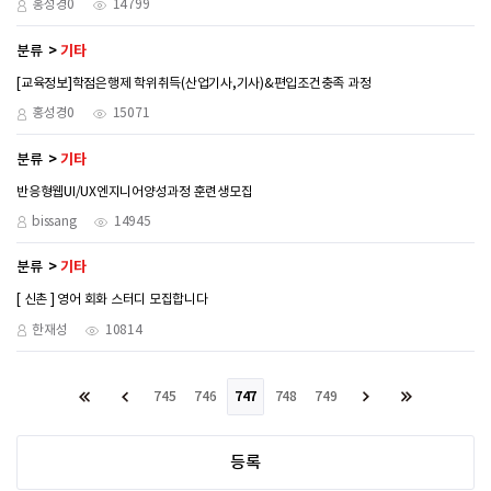
홍성경0
14799
분류
기타
[교육정보]학점은행제 학위취득(산업기사,기사)&편입조건충족 과정
홍성경0
15071
분류
기타
반응형웹UI/UX엔지니어양성과정 훈련생모집
bissang
14945
분류
기타
[ 신촌 ] 영어 회화 스터디 모집합니다
한재성
10814
745
746
747
748
749
등록