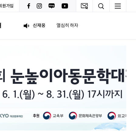
회원가입
박상현
아자아자
내
신재웅
열심히 하자
송다영
.
leeock
이런 곳이 거기 있음에 감사~^^
임예은
.
최예림
화이팅!!
조유나
화이팅
송지원
열심히 하겠습니다