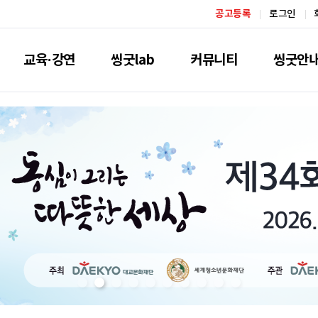
공고등록
로그인
교육·강연
씽굿lab
커뮤니티
씽굿안