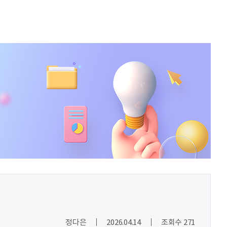
노건호
화이팅
김기석
안녕하세요! 평소 다양한 공모전과 대외활동, 문화 행사 소식을 접하며 많은 영감을 얻고 있었는데, 이렇게 씽굿의 일원으로 함께하게 되어 진심으로 기쁩니다. 씽굿은 새로운 도전
박상현
아자아자
신재웅
열심히 하자
송다영
.
leeock
이런 곳이 거기 있음에 감사~^^
임예은
.
최예림
화이팅!!
정다은
2026.04.14
조회수 271