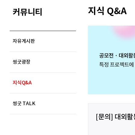
지식 Q&A
커뮤니티
자유게시판
씽굿광장
지식Q&A
씽굿 TALK
[문의] 대외