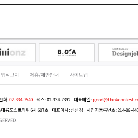
 법적고지
제휴/제안안내
사이트맵
화 :
02-334-7540
팩스 :
02-334-7392
대표메일 :
good@thinkcontest.
8 대륭포스트타워 6차 607호
대표이사 :
신선경
사업자등록번호 : 214-86-440
SERVED.