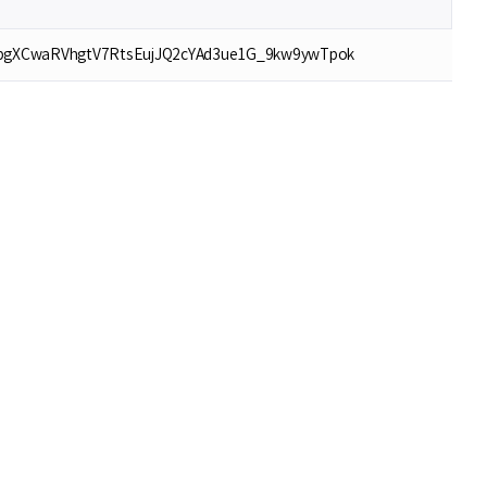
조유나
화이팅
tr=gpgXCwaRVhgtV7RtsEujJQ2cYAd3ue1G_9kw9ywTpok
송지원
열심히 하겠습니다
노건호
화이팅
김기석
안녕하세요! 평소 다양한 공모전과 대외활동, 문화 행사 소식을 접하며 많은 영감을 얻고 있었는데, 이렇게 씽굿의 일원으로 함께하게 되어 진심으로 기쁩니다. 씽굿은 새로운 도전