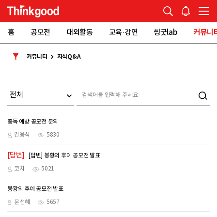
홈
공모전
대외활동
교육·강연
씽굿lab
커뮤니
커뮤니티
지식Q&A
중독 예방 공모전 문의
권용식
5830
[답변]
[답변] 봉황의 후예 공모전 발표
코치
5021
봉황의 후예 공모전 발표
문선혜
5657