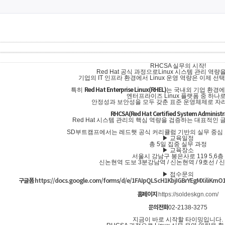
RHCSA 실무의 시작!
Red Hat 공식 과정으로Linux 시스템 관리 역량
기업의 IT 인프라 환경에서 Linux 운영 역량은 이제 선
특히
Red Hat Enterprise Linux(RHEL)
는 국내외 기업 환경
엔터프라이즈 Linux 플랫폼 중 하나로
안정성과 보안성을 모두 갖춘 표준 운영체제로 자
RHCSA(Red Hat Certified System Administr
Red Hat 시스템 관리의 핵심 역량을 검증하는 대표적인 
SD부트캠프에서는 레드햇 공식 커리큘럼 기반의 실무 중심 
▶ 교육일정
총 5일 집중 실무 과정
▶ 교육장소
서울시 강남구 봉은사로 119 5,6층
신논현역 도보 3분강남역 / 신논현역 / 9호선 /
▶ 접수문의
구글폼
https://docs.google.com/forms/d/e/1FAIpQLScH1KbjIGBrYEgMXiliKr
홈페이지
https://soldeskgn.com/
문의전화
02-2138-3275
지금이 바로 시작할 타이밍입니다.