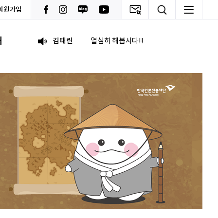
회원가입
박혜진
좋은 정보 많이 주세요, 감사합니다!
내
김태린
열심히 해봅시다!!
이재헌
파이팅!
조현기
안녕하세요. 잘 부탁드립니다. 열심히 하겠습니다. 많은 관심 부탁드립니다.
전임준
공모전 많이 참여하게 해 주세요~
이윤호
힘내세요
문세웅
획기적인 변화를 이루기를.
092
여러분들의 도전을 응원합니다