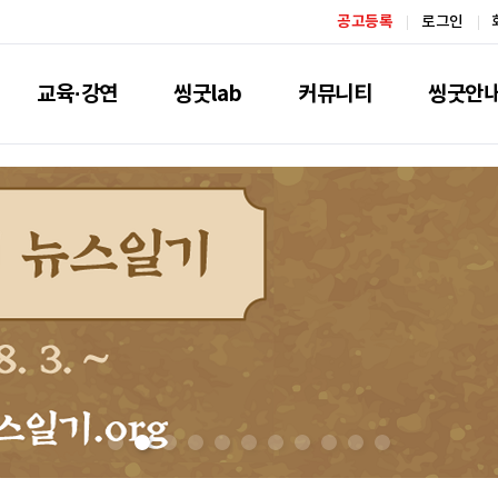
공고등록
로그인
교육·강연
씽굿lab
커뮤니티
씽굿안