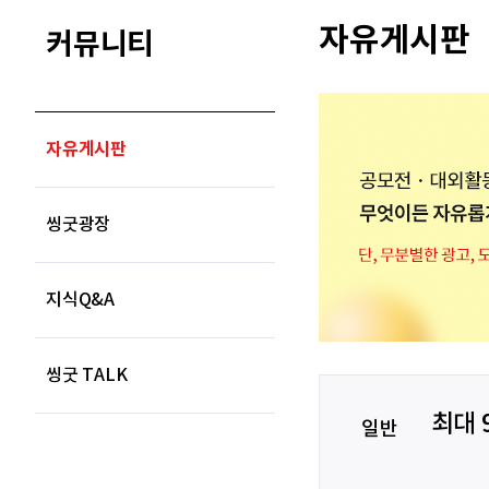
자유게시판
커뮤니티
자유게시판
씽굿광장
지식Q&A
씽굿 TALK
최대 
일반