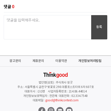
댓글
0
등록
광고문의
제휴문의
이용약관
개인정보처리방침
법인명(상호) : 주식회사 씽굿
주소 : 서울특별시 금천구 벚꽃로 298 대륭포스트타워 6차 607호
대표이사 : 신선경 사업자등록번호 : 214.86.44014
개인정보보호책임자 : 전은혜 대표전화 : 02.334.7540
대표메일 :
good@thinkcontest.com