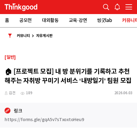
홈
공모전
대외활동
교육·강연
씽굿lab
커뮤니
커뮤니티
자유게시판
[일반]
🏠 [프로젝트 모집] 내 방 분위기를 기록하고 추천
해주는 자취방 꾸미기 서비스 ‘내방일기’ 팀원 모집
김건
189
2026.06.03
링크
https://forms.gle/gqA5v7sTxoxtoHeu9