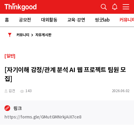
홈
공모전
대외활동
교육·강연
씽굿lab
커뮤니
커뮤니티
자유게시판
[일반]
[자기이해 감정/관계 분석 AI 웹 프로젝트 팀원 모
집]
김건
143
2026.06.02
링크
https://forms.gle/GMutGMNrkjAiX7ce8