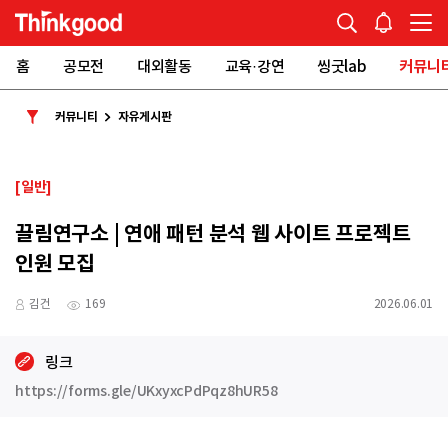
홈
공모전
대외활동
교육·강연
씽굿lab
커뮤니
커뮤니티
자유게시판
[일반]
끌림연구소 | 연애 패턴 분석 웹 사이트 프로젝트
인원 모집
김건
169
2026.06.01
링크
https://forms.gle/UKxyxcPdPqz8hUR58