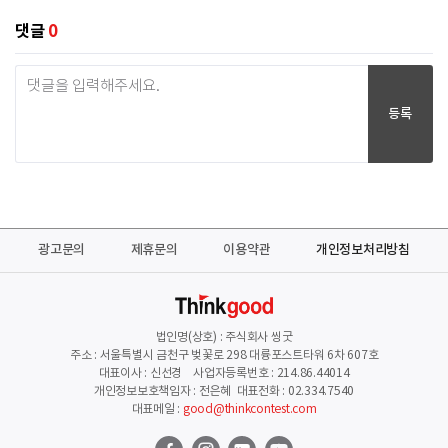
댓글
0
등록
광고문의
제휴문의
이용약관
개인정보처리방침
법인명(상호) : 주식회사 씽굿
주소 : 서울특별시 금천구 벚꽃로 298 대륭포스트타워 6차 607호
대표이사 : 신선경 사업자등록번호 : 214.86.44014
개인정보보호책임자 : 전은혜 대표전화 : 02.334.7540
대표메일 :
good@thinkcontest.com