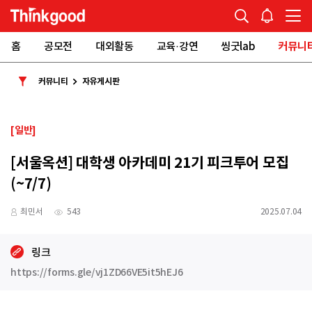
홈
공모전
대외활동
교육·강연
씽굿lab
커뮤니
커뮤니티
자유게시판
[일반]
[서울옥션] 대학생 아카데미 21기 피크투어 모집
(~7/7)
최민서
543
2025.07.04
링크
https://forms.gle/vj1ZD66VE5it5hEJ6